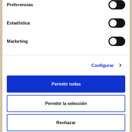
RECENT POSTS
Preferencias
no habiendo aceptado las cookies de analytics, Google
permite conocer algunos hábitos de navegación que no le
identifican de ninguna forma.
Estadística
Marketing
Configurar
Permitir todas
Permitir la selección
Rechazar