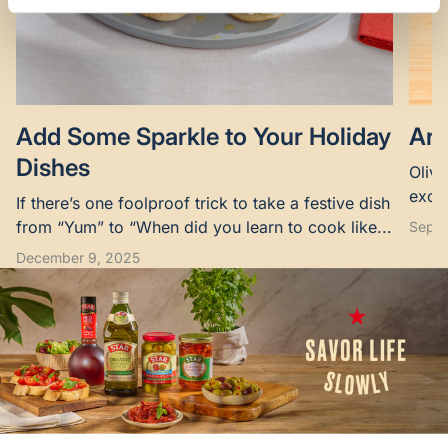
Add Some Sparkle to Your Holiday
Are
Dishes
Olive
excel
If there’s one foolproof trick to take a festive dish
suppo
from “Yum” to “When did you learn to cook like...
Septe
December 9, 2025